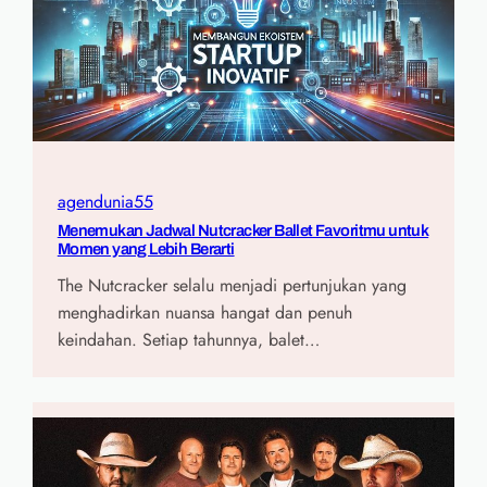
agendunia55
Menemukan Jadwal Nutcracker Ballet Favoritmu untuk
Momen yang Lebih Berarti
The Nutcracker selalu menjadi pertunjukan yang
menghadirkan nuansa hangat dan penuh
keindahan. Setiap tahunnya, balet…