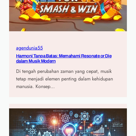
agendunia55
Harmoni Tanpa Batas: Memahami Resonate or Die
dalam Musik Modern
Di tengah perubahan zaman yang cepat, musik
tetap menjadi elemen penting dalam kehidupan
manusia. Konsep…