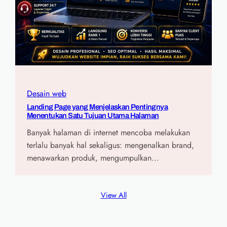
Desain web
Landing Page yang Menjelaskan Pentingnya
Menentukan Satu Tujuan Utama Halaman
Banyak halaman di internet mencoba melakukan
terlalu banyak hal sekaligus: mengenalkan brand,
menawarkan produk, mengumpulkan…
View All