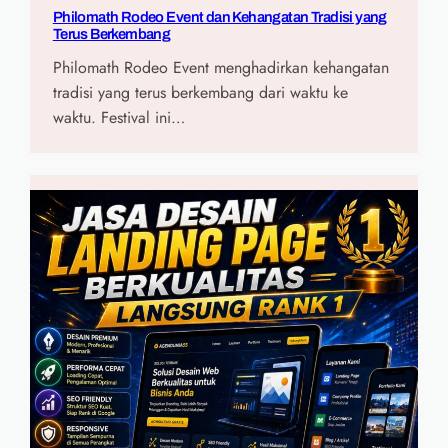
Philomath Rodeo Event dan Kehangatan Tradisi yang
Terus Berkembang
Philomath Rodeo Event menghadirkan kehangatan
tradisi yang terus berkembang dari waktu ke
waktu. Festival ini…