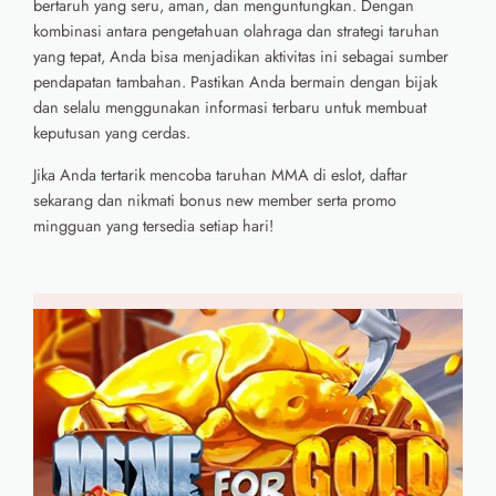
bertaruh yang seru, aman, dan menguntungkan. Dengan
kombinasi antara pengetahuan olahraga dan strategi taruhan
yang tepat, Anda bisa menjadikan aktivitas ini sebagai sumber
pendapatan tambahan. Pastikan Anda bermain dengan bijak
dan selalu menggunakan informasi terbaru untuk membuat
keputusan yang cerdas.
Jika Anda tertarik mencoba taruhan MMA di eslot, daftar
sekarang dan nikmati bonus new member serta promo
mingguan yang tersedia setiap hari!