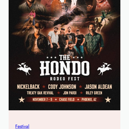
Festival