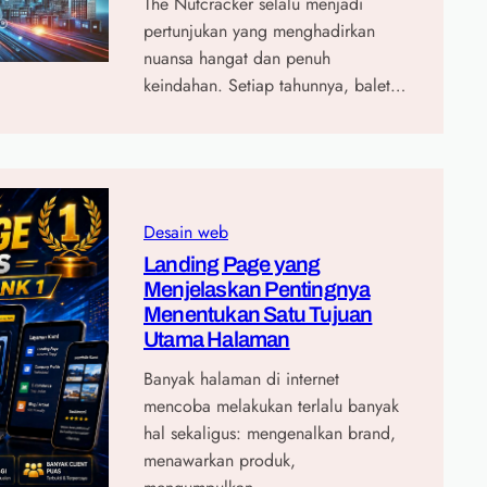
The Nutcracker selalu menjadi
pertunjukan yang menghadirkan
nuansa hangat dan penuh
keindahan. Setiap tahunnya, balet…
Desain web
Landing Page yang
Menjelaskan Pentingnya
Menentukan Satu Tujuan
Utama Halaman
Banyak halaman di internet
mencoba melakukan terlalu banyak
hal sekaligus: mengenalkan brand,
menawarkan produk,