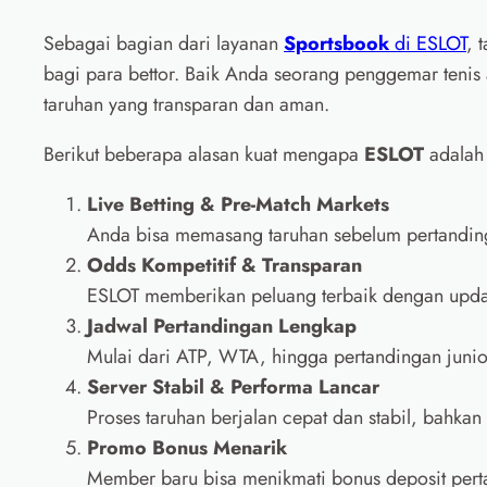
Sebagai bagian dari layanan
Sportsbook
di ESLOT
, 
bagi para bettor. Baik Anda seorang penggemar tenis
taruhan yang transparan dan aman.
Berikut beberapa alasan kuat mengapa
ESLOT
adalah 
Live Betting & Pre-Match Markets
Anda bisa memasang taruhan sebelum pertandinga
Odds Kompetitif & Transparan
ESLOT memberikan peluang terbaik dengan update
Jadwal Pertandingan Lengkap
Mulai dari ATP, WTA, hingga pertandingan junior
Server Stabil & Performa Lancar
Proses taruhan berjalan cepat dan stabil, bahka
Promo Bonus Menarik
Member baru bisa menikmati bonus deposit perta