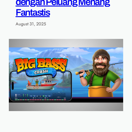
dengan Peluang Menang
Fantastis
August 31, 2025