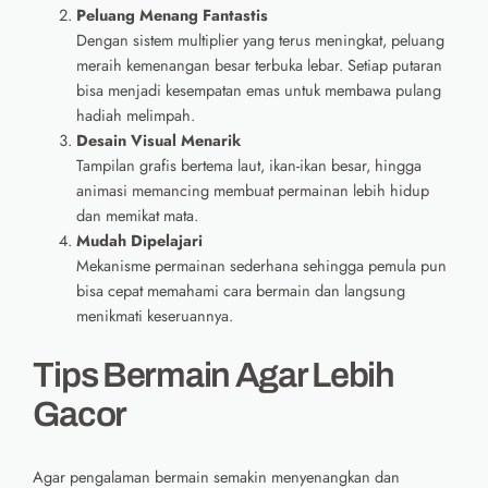
Peluang Menang Fantastis
Dengan sistem multiplier yang terus meningkat, peluang
meraih kemenangan besar terbuka lebar. Setiap putaran
bisa menjadi kesempatan emas untuk membawa pulang
hadiah melimpah.
Desain Visual Menarik
Tampilan grafis bertema laut, ikan-ikan besar, hingga
animasi memancing membuat permainan lebih hidup
dan memikat mata.
Mudah Dipelajari
Mekanisme permainan sederhana sehingga pemula pun
bisa cepat memahami cara bermain dan langsung
menikmati keseruannya.
Tips Bermain Agar Lebih
Gacor
Agar pengalaman bermain semakin menyenangkan dan