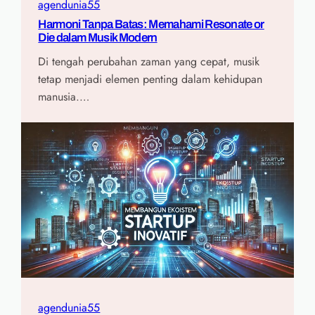
agendunia55
Harmoni Tanpa Batas: Memahami Resonate or
Die dalam Musik Modern
Di tengah perubahan zaman yang cepat, musik
tetap menjadi elemen penting dalam kehidupan
manusia.…
agendunia55