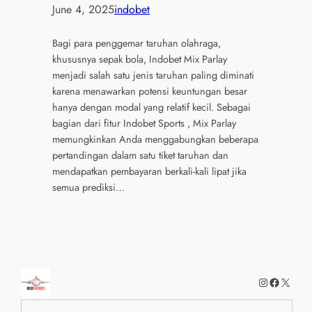
June 4, 2025
indobet
Bagi para penggemar taruhan olahraga,
khususnya sepak bola, Indobet Mix Parlay
menjadi salah satu jenis taruhan paling diminati
karena menawarkan potensi keuntungan besar
hanya dengan modal yang relatif kecil. Sebagai
bagian dari fitur Indobet Sports , Mix Parlay
memungkinkan Anda menggabungkan beberapa
pertandingan dalam satu tiket taruhan dan
mendapatkan pembayaran berkali-kali lipat jika
semua prediksi…
Instagram
Faceboo
X