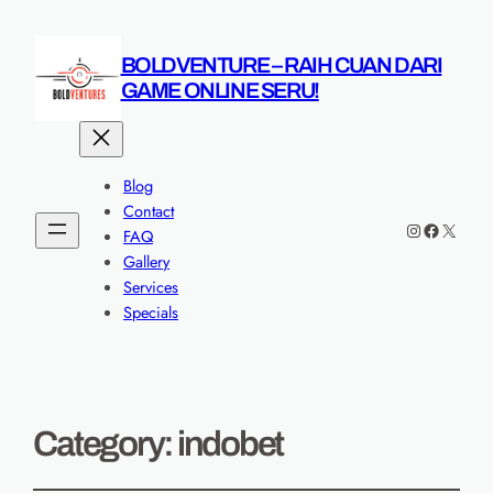
BOLDVENTURE – RAIH CUAN DARI
GAME ONLINE SERU!
Blog
Contact
Instagram
Faceboo
X
FAQ
Gallery
Services
Specials
Category:
indobet